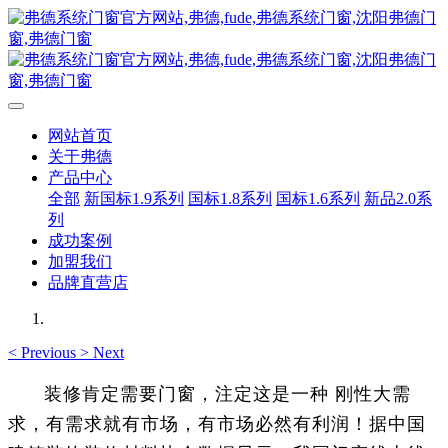
网站首页
关于弗德
产品中心
全部
新国标1.9系列
国标1.8系列
国标1.6系列
新品2.0系
列
成功案例
加盟我们
品牌直营店
<
Previous
>
Next
装修肯定需要门窗，注定这是一种 刚性大需
求，有需求就有市场，有市场必然有利润！据中国