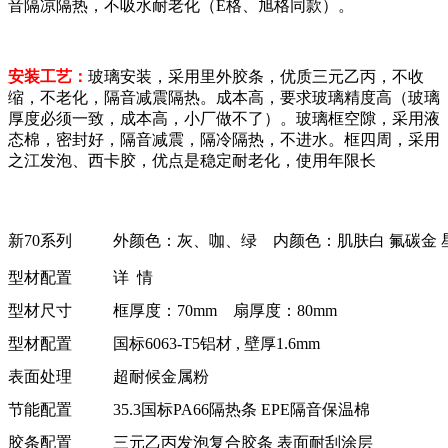
音隔凉隔热，不吸水耐老化（E格、旭格同款）。
安装工艺：
玻璃安装，采用里外胶条，优质三元乙丙，不收
缩，不老化，隔音减震隔热。成本高，要求玻璃精度高（玻璃
厚度必须一致，成本高，小厂做不了）。玻璃框空隙，采用液
态棉，密封好，隔音减震，隔冷隔热，不进水。框四周，采用
之江发泡、西卡胶，优点是稳定耐老化，使用年限长
新70系列
外颜色：灰、咖、绿 内颜色：肌肤白 氟碳金 
型材配置
详 情
型材尺寸
框厚度：70mm 扇厚度：80mm
型材配置
国标6063-T5铝材 , 壁厚1.6mm
表面处理
超耐候金属粉
节能配置
35.3国标PA66隔热条 EPE隔音保温棉
胶条配置
三元乙丙发泡复合胶条 表面耐刮涂层