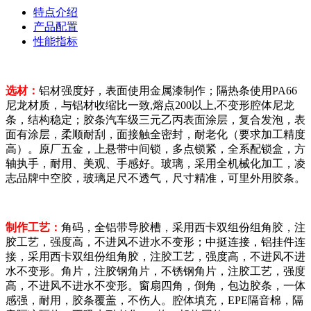
特点介绍
产品配置
性能指标
选材：
铝材强度好，表面使用金属漆制作；隔热条使用PA66
尼龙材质，与铝材收缩比一致,熔点200以上,不变形腔体尼龙
条，结构稳定；胶条汽车级三元乙丙表面涂层，复合发泡，表
面有涂层，柔顺耐刮，面接触全密封，耐老化（要求加工精度
高）。原厂五金，上悬带中间锁，多点锁紧，全系配锁盒，方
轴执手，耐用、美观、手感好。玻璃，采用全机械化加工，凌
志品牌中空胶，玻璃足尺不透气，尺寸精准，可里外用胶条。
制作工艺：
角码，全铝带导胶槽，采用西卡双组份组角胶，注
胶工艺，强度高，不进风不进水不变形；中挺连接，铝挂件连
接，采用西卡双组份组角胶，注胶工艺，强度高，不进风不进
水不变形。角片，注胶钢角片，不锈钢角片，注胶工艺，强度
高，不进风不进水不变形。窗扇四角，倒角，包边胶条，一体
感强，耐用，胶条覆盖，不伤人。腔体填充，EPE隔音棉，隔