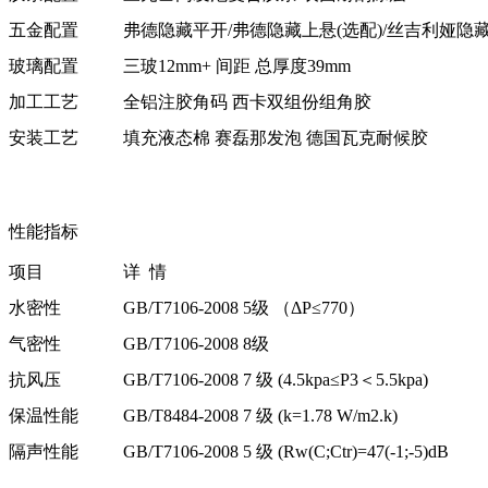
五金配置
弗德隐藏平开/弗德隐藏上悬(选配)/丝吉利娅隐藏
玻璃配置
三玻12mm+ 间距 总厚度39mm
加工工艺
全铝注胶角码 西卡双组份组角胶
安装工艺
填充液态棉 赛磊那发泡 德国瓦克耐候胶
性能指标
项目
详 情
水密性
GB/T7106-2008 5级 （ΔP≤770）
气密性
GB/T7106-2008 8级
抗风压
GB/T7106-2008 7 级 (4.5kpa≤P3＜5.5kpa)
保温性能
GB/T8484-2008 7 级 (k=1.78 W/m2.k)
隔声性能
GB/T7106-2008 5 级 (Rw(C;Ctr)=47(-1;-5)dB