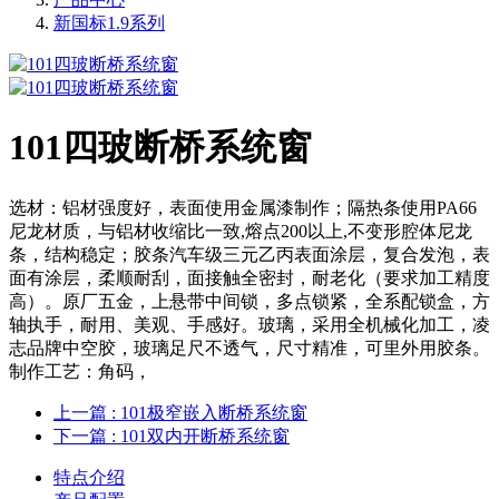
新国标1.9系列
101四玻断桥系统窗
选材：铝材强度好，表面使用金属漆制作；隔热条使用PA66
尼龙材质，与铝材收缩比一致,熔点200以上,不变形腔体尼龙
条，结构稳定；胶条汽车级三元乙丙表面涂层，复合发泡，表
面有涂层，柔顺耐刮，面接触全密封，耐老化（要求加工精度
高）。原厂五金，上悬带中间锁，多点锁紧，全系配锁盒，方
轴执手，耐用、美观、手感好。玻璃，采用全机械化加工，凌
志品牌中空胶，玻璃足尺不透气，尺寸精准，可里外用胶条。
制作工艺：角码，
上一篇
: 101极窄嵌入断桥系统窗
下一篇
: 101双内开断桥系统窗
特点介绍