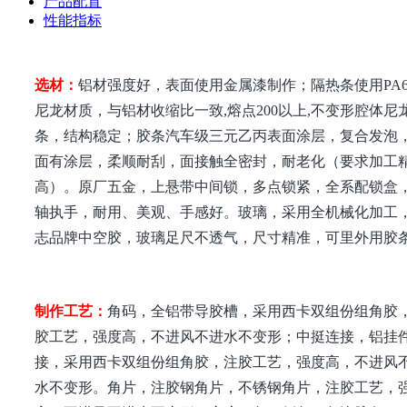
产品配置
性能指标
选材：
铝材强度好，表面使用金属漆制作；隔热条使用PA6
尼龙材质，与铝材收缩比一致,熔点200以上,不变形腔体尼
条，结构稳定；胶条汽车级三元乙丙表面涂层，复合发泡
面有涂层，柔顺耐刮，面接触全密封，耐老化（要求加工
高）。原厂五金，上悬带中间锁，多点锁紧，全系配锁盒
轴执手，耐用、美观、手感好。玻璃，采用全机械化加工
志品牌中空胶，玻璃足尺不透气，尺寸精准，可里外用胶
制作工艺：
角码，全铝带导胶槽，采用西卡双组份组角胶
胶工艺，强度高，不进风不进水不变形；中挺连接，铝挂
接，采用西卡双组份组角胶，注胶工艺，强度高，不进风
水不变形。角片，注胶钢角片，不锈钢角片，注胶工艺，