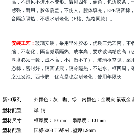
高，不进风不进水不变形。窗扇四角，倒角，包边胶条，
感强，耐用，胶条覆盖，不伤人。腔体填充，EPE隔音棉
音隔凉隔热，不吸水耐老化（E格、旭格同款）。
安装工艺：
玻璃安装，采用里外胶条，优质三元乙丙，不
缩，不老化，隔音减震隔热。成本高，要求玻璃精度高（
厚度必须一致，成本高，小厂做不了）。玻璃框空隙，采
态棉，密封好，隔音减震，隔冷隔热，不进水。框四周，
之江发泡、西卡胶，优点是稳定耐老化，使用年限长
新70系列
外颜色：灰、咖、绿 内颜色：金属灰 氟碳金 
型材配置
详 情
型材尺寸
框厚度：101mm 扇厚度：101mm
型材配置
国标6063-T5铝材 , 壁厚1.9mm