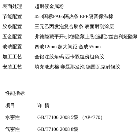
表面处理
超耐候金属粉
节能配置
45.3国标PA66隔热条 EPE隔音保温棉
胶条配置
三元乙丙发泡复合胶条 表面耐刮涂层
五金配置
弗德隐藏平开/弗德隐藏上悬(选配)/丝吉利娅隐藏
玻璃配置
四玻12mm 超大间距 合成55mm
加工工艺
全铝注胶角码 西卡双组份组角胶
安装工艺
填充液态棉 赛磊那发泡 德国瓦克耐候胶
性能指标
项目
详 情
水密性
GB/T7106-2008 5级 （ΔP≤770）
气密性
GB/T7106-2008 8级