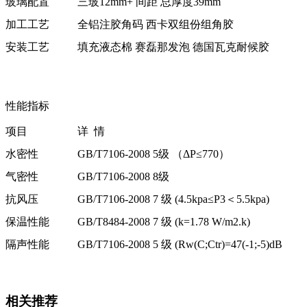
玻璃配置
三玻12mm+ 间距 总厚度39mm
加工工艺
全铝注胶角码 西卡双组份组角胶
安装工艺
填充液态棉 赛磊那发泡 德国瓦克耐候胶
性能指标
项目
详 情
水密性
GB/T7106-2008 5级 （ΔP≤770）
气密性
GB/T7106-2008 8级
抗风压
GB/T7106-2008 7 级 (4.5kpa≤P3＜5.5kpa)
保温性能
GB/T8484-2008 7 级 (k=1.78 W/m2.k)
隔声性能
GB/T7106-2008 5 级 (Rw(C;Ctr)=47(-1;-5)dB
相关推荐