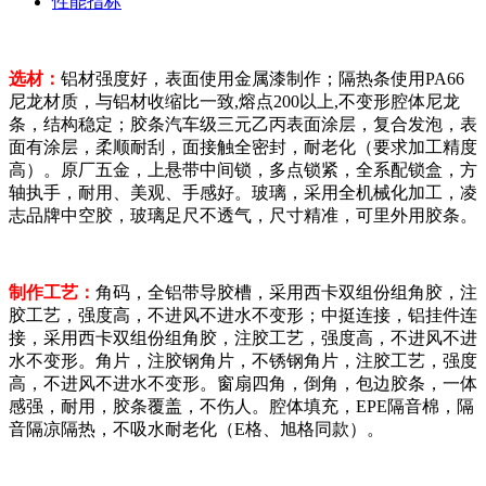
性能指标
选材：
铝材强度好，表面使用金属漆制作；隔热条使用PA66
尼龙材质，与铝材收缩比一致,熔点200以上,不变形腔体尼龙
条，结构稳定；胶条汽车级三元乙丙表面涂层，复合发泡，表
面有涂层，柔顺耐刮，面接触全密封，耐老化（要求加工精度
高）。原厂五金，上悬带中间锁，多点锁紧，全系配锁盒，方
轴执手，耐用、美观、手感好。玻璃，采用全机械化加工，凌
志品牌中空胶，玻璃足尺不透气，尺寸精准，可里外用胶条。
制作工艺：
角码，全铝带导胶槽，采用西卡双组份组角胶，注
胶工艺，强度高，不进风不进水不变形；中挺连接，铝挂件连
接，采用西卡双组份组角胶，注胶工艺，强度高，不进风不进
水不变形。角片，注胶钢角片，不锈钢角片，注胶工艺，强度
高，不进风不进水不变形。窗扇四角，倒角，包边胶条，一体
感强，耐用，胶条覆盖，不伤人。腔体填充，EPE隔音棉，隔
音隔凉隔热，不吸水耐老化（E格、旭格同款）。