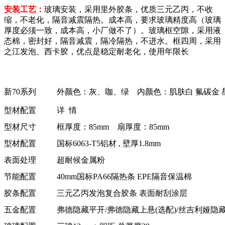
安装工艺：
玻璃安装，采用里外胶条，优质三元乙丙，不收
缩，不老化，隔音减震隔热。成本高，要求玻璃精度高（玻璃
厚度必须一致，成本高，小厂做不了）。玻璃框空隙，采用液
态棉，密封好，隔音减震，隔冷隔热，不进水。框四周，采用
之江发泡、西卡胶，优点是稳定耐老化，使用年限长
新70系列
外颜色：灰、咖、绿 内颜色：肌肤白 氟碳金 
型材配置
详 情
型材尺寸
框厚度：85mm 扇厚度：85mm
型材配置
国标6063-T5铝材 , 壁厚1.8mm
表面处理
超耐候金属粉
节能配置
40mm国标PA66隔热条 EPE隔音保温棉
胶条配置
三元乙丙发泡复合胶条 表面耐刮涂层
五金配置
弗德隐藏平开/弗德隐藏上悬(选配)/丝吉利娅隐藏