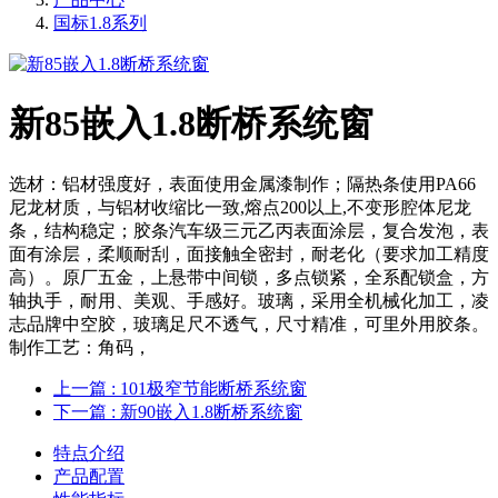
国标1.8系列
新85嵌入1.8断桥系统窗
选材：铝材强度好，表面使用金属漆制作；隔热条使用PA66
尼龙材质，与铝材收缩比一致,熔点200以上,不变形腔体尼龙
条，结构稳定；胶条汽车级三元乙丙表面涂层，复合发泡，表
面有涂层，柔顺耐刮，面接触全密封，耐老化（要求加工精度
高）。原厂五金，上悬带中间锁，多点锁紧，全系配锁盒，方
轴执手，耐用、美观、手感好。玻璃，采用全机械化加工，凌
志品牌中空胶，玻璃足尺不透气，尺寸精准，可里外用胶条。
制作工艺：角码，
上一篇
: 101极窄节能断桥系统窗
下一篇
: 新90嵌入1.8断桥系统窗
特点介绍
产品配置